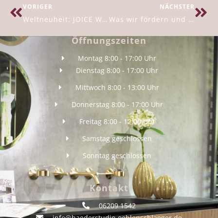
VORIGER
NÄCHSTER
Weltneuheit: JOICE Walk In +
Was wir fördern und unterstützen
Öffnungszeiten
Montag 8:00 - 17:00 Uhr
Dienstag 8:00 - 17:00 Uhr
Mittwoch 8:00 - 13:00 Uhr
Donnerstag 8:00 - 17:00 Uhr
Freitag 8:00 - 12:00 Uhr
Samstag geschlossen
Sonntag geschlossen
Kontakt
06209 1542
info@baederstudio-oehlenschlaeger.de