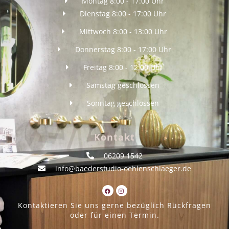
Montag 8:00 - 17:00 Uhr
Dienstag 8:00 - 17:00 Uhr
Mittwoch 8:00 - 13:00 Uhr
Donnerstag 8:00 - 17:00 Uhr
Freitag 8:00 - 12:00 Uhr
Samstag geschlossen
Sonntag geschlossen
Kontakt
06209 1542
info@baederstudio-oehlenschlaeger.de
Kontaktieren Sie uns gerne bezüglich Rückfragen
oder für einen Termin.