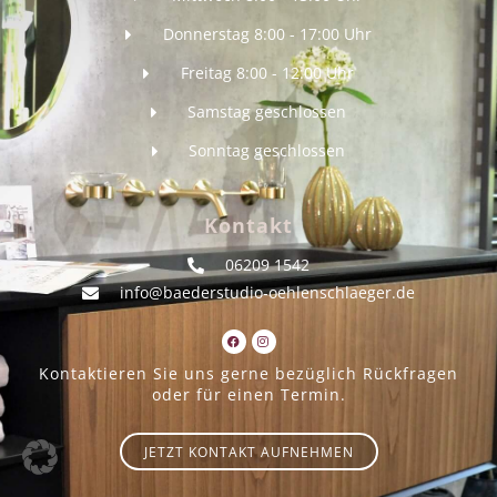
Donnerstag 8:00 - 17:00 Uhr
Freitag 8:00 - 12:00 Uhr
Samstag geschlossen
Sonntag geschlossen
Kontakt
06209 1542
info@baederstudio-oehlenschlaeger.de
Kontaktieren Sie uns gerne bezüglich Rückfragen
oder für einen Termin.
JETZT KONTAKT AUFNEHMEN