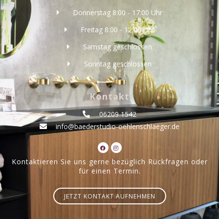
Donnerstag 8:00 - 17:00 Uhr
Freitag 8:00 - 12:00 Uhr
Samstag geschlossen
Sonntag geschlossen
Kontakt
06209 1542
info@baederstudio-oehlenschlaeger.de
Kontaktieren Sie uns gerne bezüglich Rückfragen oder
für einen Termin.
JETZT KONTAKT AUFNEHMEN